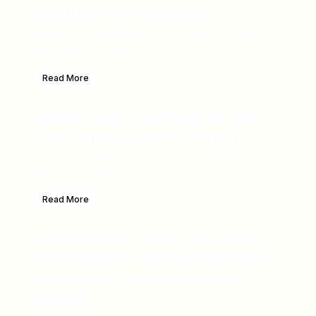
FEBRUARI FESTIVAL HOKY
FEBRUARI FESTIVAL HOKYDalam rangka
memeriahkan bul...
Read More
Jelajah Lokal Expo Hadir di Lawu
Plaza, Dukung UMKM Madiun
Jelajah Lokal Expo Hadir di Lawu Plaza,
Dukung UMK...
Read More
ANNIVERSARY 7th PLAZA LAWU:
“SEVENERGY” Hadirkan Semangat
Anak Muda & Komunitas Kota
Madiun