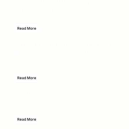
Keseruan Lawu Islamic Travel Expo
di Lawu Plaza
Keseruan Lawu Islamic Travel Expo...
Read More
Antusias Pengunjung Meramaikan
Bazar Ramadhan di Lawu Plaza
Antusias Pengunjung Meramaikan Bazar
Ramadhan di L...
Read More
Event Imlek Seru Plaza Lawu
Lawu Plaza sebagai bagian dari SR Group
berkomitme...
Read More