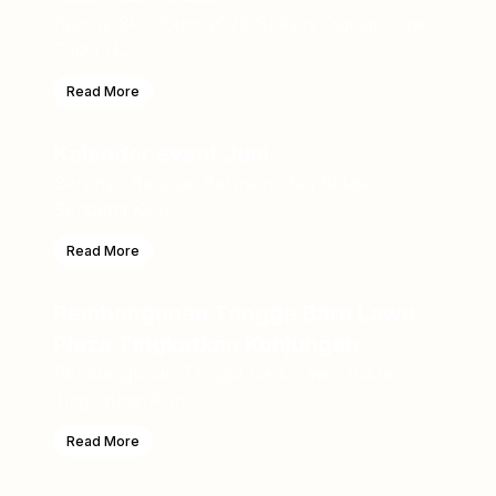
Beauty Skin Expo 2026 Sukses Digelar, Lawu
Plaza H...
Read More
Kalender event Juni
Serunya Belanja, Bermain, dan Belajar
Bersama Kelu...
Read More
Pembangunan Tangga Baru Lawu
Plaza Tingkatkan Kunjungan
Pembangunan Tangga Baru Lawu Plaza
Tingkatkan Kunj...
Read More